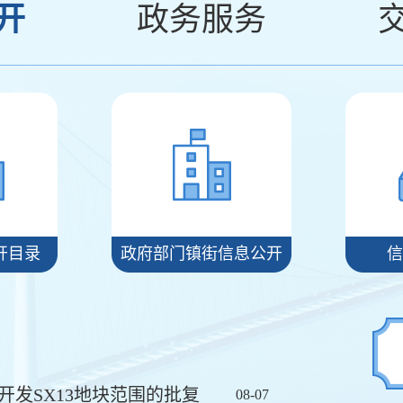
开
政务服务
开目录
政府部门镇街信息公开
信
发SX13地块范围的批复
08-07