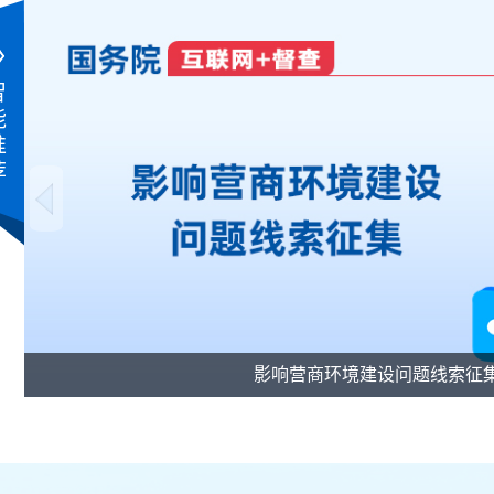
热点关注
智
【考试指引】何时查分？高校专业怎么查？这份“干货”
能
请查收
推
【政务服务】跨语言、优服务！中山火炬政务部门联动
荐
破解涉外办事难题
【政务新闻】市委常委会召开会议：高质量做好人才工
作 以更大力度更实举措引才育才聚才
【政务服务】港澳“跨境通办”服务体验日活动成功举
办！足不出境，办事无忧
【住房公积金】公积金贷款“一件事”，安家中山“一次
创新之城 美丽中山
办”！
【政务服务】告别多头跑！中山水电气网报装“一站式”
搞定