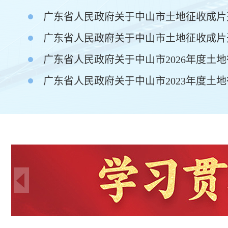
了！
广东省人民政府关于中山市土地征收成片开
【政务服务】多退少补！手机上这样办理个税汇算
【粤智助】智助妙招㊿ | “互联网+督查”操作指引来啦！
【粤智助】智助妙招㊶ | 超实用！打印户口本、居住证
就用TA
【政务服务】越办越“中易”⑬ | 大涌镇“中易办”用心用
情服务，助力企业发展