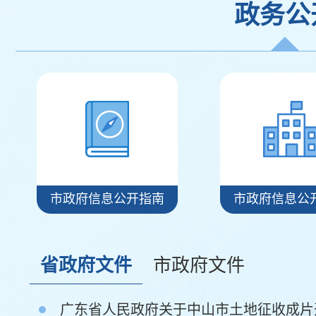
【人社信息】一键推送！广东社保上线“待遇到账提醒功
政务公
能”→
【政务服务】民生热点Q&A㉔ | 医保亲情账户如何绑
定、解绑？
【积分入学】@中山家长！积分入学即将开始申请
【政务服务】民生热点Q&A⑱ | 汽车过户交易要多久？
热点问答速览
【人社信息】一卡在手！解锁超多便捷养老服务→
【政务服务】个人社保参保证明手机上可以查询啦！快
来体验→
市政府信息公开指南
市政府信息公
【医疗保障】职工医保个人账户共济范围扩大到近亲属
了，那买药用谁的医保卡？
省政府文件
市政府文件
【政务服务】深中医保零距离 便民利民惠两地
【政务服务】翠亨新区大力推行“一窗通办”模式
广东省人民政府关于中山市土地征收成片开
【积分入学】家长速看→中山积分入学官方答疑专场来