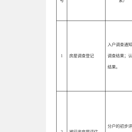
号
素）
入户调查通
1
房屋调查登记
调查结果；
结果。
分户的初步
2
被征收房屋评估