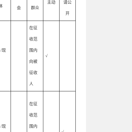
主动
请公
体
会
群众
开
在征
收范
/现
围内
√
向被
征收
人
在征
收范
/现
围内
√