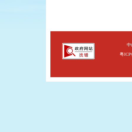
中
粤ICP